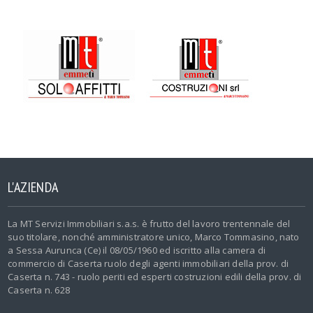
L'AZIENDA
La MT Servizi Immobiliari s.a.s. è frutto del lavoro trentennale del
suo titolare, nonché amministratore unico, Marco Tommasino, nato
a Sessa Aurunca (Ce) il 08/05/1960 ed iscritto alla camera di
commercio di Caserta ruolo degli agenti immobiliari della prov. di
Caserta n. 743 - ruolo periti ed esperti costruzioni edili della prov. di
Caserta n. 628