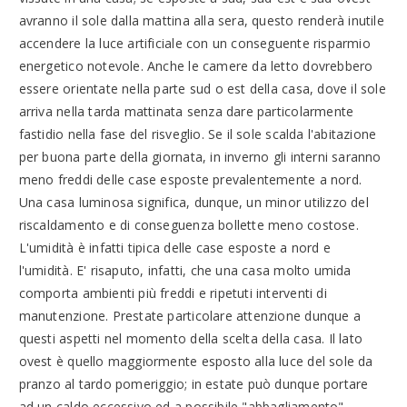
avranno il sole dalla mattina alla sera, questo renderà inutile
accendere la luce artificiale con un conseguente risparmio
energetico notevole. Anche le camere da letto dovrebbero
essere orientate nella parte sud o est della casa, dove il sole
arriva nella tarda mattinata senza dare particolarmente
fastidio nella fase del risveglio. Se il sole scalda l'abitazione
per buona parte della giornata, in inverno gli interni saranno
meno freddi delle case esposte prevalentemente a nord.
Una casa luminosa significa, dunque, un minor utilizzo del
riscaldamento e di conseguenza bollette meno costose.
L'umidità è infatti tipica delle case esposte a nord e
l'umidità. E' risaputo, infatti, che una casa molto umida
comporta ambienti più freddi e ripetuti interventi di
manutenzione. Prestate particolare attenzione dunque a
questi aspetti nel momento della scelta della casa. Il lato
ovest è quello maggiormente esposto alla luce del sole da
pranzo al tardo pomeriggio; in estate può dunque portare
ad un caldo eccessivo ed a possibile "abbagliamento".